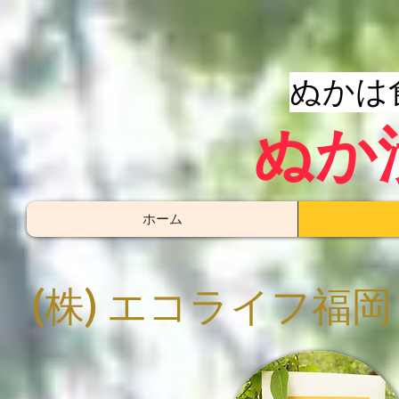
​ぬか
​ぬ
ホーム
(株) エコライフ福岡